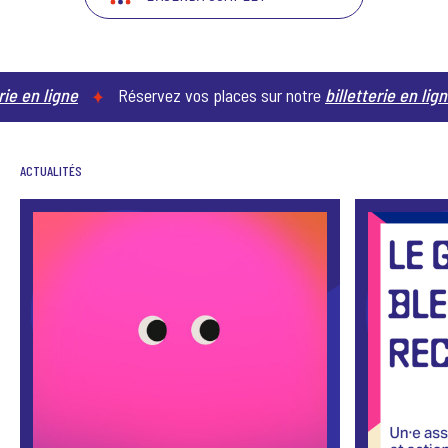
igne
Réservez vos places sur notre
billetterie en ligne
R
ACTUALITÉS