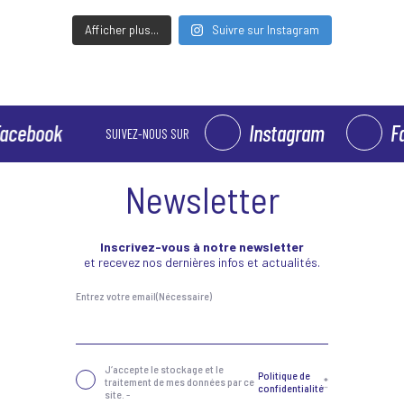
Afficher plus...
Suivre sur Instagram
k
Instagram
Facebook
SUIVEZ-NOUS SUR
Newsletter
Inscrivez-vous à notre newsletter
et recevez nos dernières infos et actualités.
Entrez votre email
(Nécessaire)
Confidentialité
(Nécessaire)
J‘accepte le stockage et le
Politique de
traitement de mes données par ce
*
confidentialité
site. -