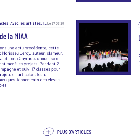
Autour des spectacles, Avec les artistes, Ici et là, J'peux pas, j'ai prog !, Jeunes et curieux, Lancement de saison, Les Belles Sorties, Les labos, Matinée créative, Non classé, Pendant les vacances, Pratique amateur, Projet EAC, Recrutement, Résidence MiAA, TeeNEXTers, TeeNEXTers, Vie de la maison, Vie de la maison
Le 27.05.26
 de la MIAA
ns une actu précédente, cette
t Morisseu Leroy, auteur, slameur,
ia et Léna Cayrade, danseuse et
ont mené les projets. Pendant 2
ompagné et suivi 17 classes pour
rojets en articulant leurs
aux questionnements des élèves
·es.
PLUS D'ARTICLES