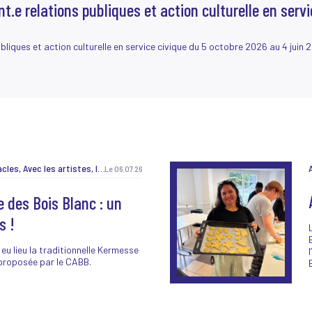
t.e relations publiques et action culturelle en servi
bliques et action culturelle en service civique du 5 octobre 2026 au 4 juin 2
Autour des spectacles, Avec les artistes, Ici et là, J'peux pas, j'ai prog !, Jeunes et curieux, Lancement de saison, Les Belles Sorties, Les labos, Matinée créative, Non classé, Pendant les vacances, Pratique amateur, Projet EAC, Recrutement, Résidence MiAA, TeeNEXTers, TeeNEXTers, Vie de la maison, Vie de la maison
Le 06.07.26
 des Bois Blanc : un
s !
 eu lieu la traditionnelle Kermesse
proposée par le CABB.