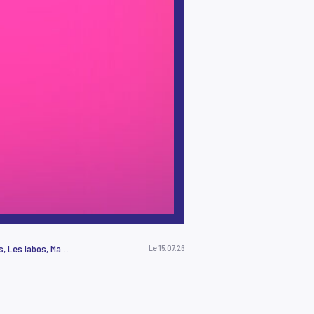
Autour des spectacles, Avec les artistes, Ici et là, J'peux pas, j'ai prog !, Jeunes et curieux, Lancement de saison, Les Belles Sorties, Les labos, Matinée créative, Non classé, Pendant les vacances, Pratique amateur, Projet EAC, Recrutement, Résidence MiAA, TeeNEXTers, TeeNEXTers, Vie de la maison, Vie de la maison
Le 15.07.26