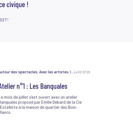
ce civique !
027 !
Autour des spectacles, Avec les artistes, Ici et là, J'peux pas, j'ai prog !, Jeunes et curieux, Lancement de saison, Les Belles Sorties, Les labos, Matinée créative, Non classé, Pendant les vacances, Pratique amateur, Projet EAC, Recrutement, Résidence MiAA, TeeNEXTers, TeeNEXTers, Vie de la maison, Vie de la maison
Le 02.07.26
Atelier n°1 : Les Banquales
Le mois de juillet s’est ouvert avec un atelier
Banquales proposé par Emilie Debard de la Cie
l’Estafette à la maison de quartier des Bois-
Blancs.