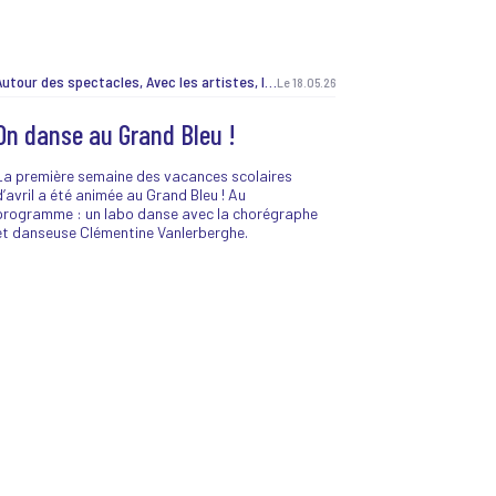
Autour des spectacles, Avec les artistes, Ici et là, J'peux pas, j'ai prog !, Jeunes et curieux, Lancement de saison, Les Belles Sorties, Les labos, Matinée créative, Non classé, Pendant les vacances, Pratique amateur, Projet EAC, Recrutement, Résidence MiAA, TeeNEXTers, TeeNEXTers, Vie de la maison, Vie de la maison
Le 18.05.26
On danse au Grand Bleu !
La première semaine des vacances scolaires
d’avril a été animée au Grand Bleu ! Au
programme : un labo danse avec la chorégraphe
et danseuse Clémentine Vanlerberghe.