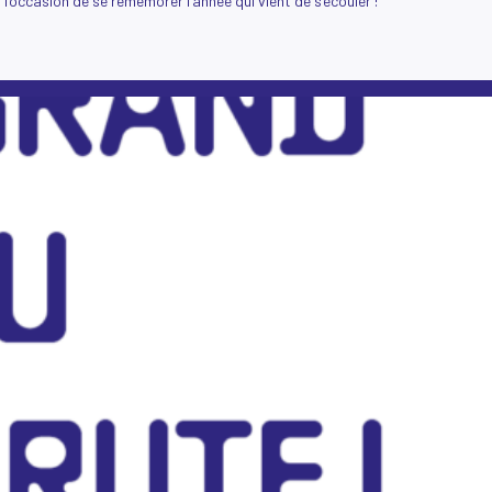
 l’occasion de se remémorer l’année qui vient de s’écouler !