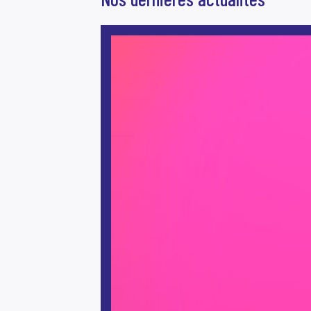
Scène News – Le blog du labo médias