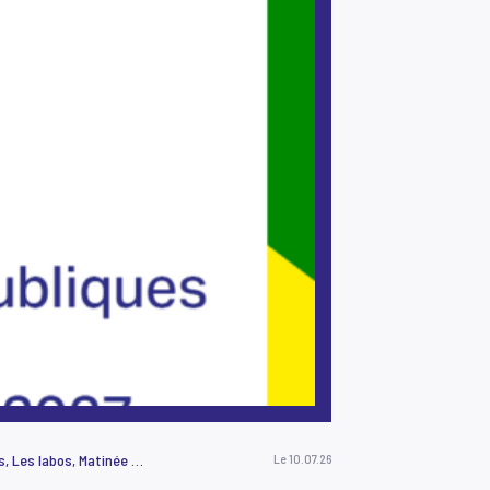
Autour des spectacles, Avec les artistes, Ici et là, J'peux pas, j'ai prog !, Jeunes et curieux, Lancement de saison, Les Belles Sorties, Les labos, Matinée créative, Non classé, Pendant les vacances, Pratique amateur, Projet EAC, Recrutement, Résidence MiAA, TeeNEXTers, TeeNEXTers, Vie de la maison, Vie de la maison
Le 10.07.26