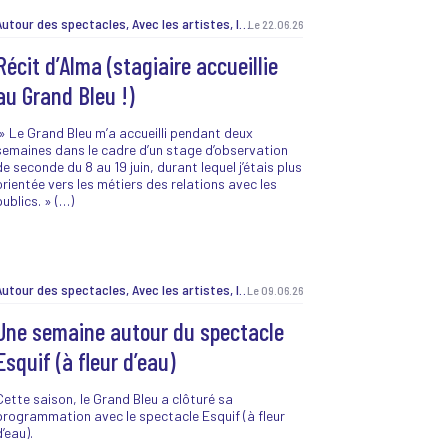
Autour des spectacles, Avec les artistes, Ici et là, J'peux pas, j'ai prog !, Jeunes et curieux, Lancement de saison, Les Belles Sorties, Les labos, Matinée créative, Non classé, Pendant les vacances, Pratique amateur, Projet EAC, Recrutement, Résidence MiAA, TeeNEXTers, TeeNEXTers, Vie de la maison, Vie de la maison
Le 22.06.26
Récit d’Alma (stagiaire accueillie
au Grand Bleu !)
» Le Grand Bleu m’a accueilli pendant deux
semaines dans le cadre d’un stage d’observation
de seconde du 8 au 19 juin, durant lequel j’étais plus
orientée vers les métiers des relations avec les
publics. » (…)
Autour des spectacles, Avec les artistes, Ici et là, J'peux pas, j'ai prog !, Jeunes et curieux, Lancement de saison, Les Belles Sorties, Les labos, Matinée créative, Non classé, Pendant les vacances, Pratique amateur, Projet EAC, Recrutement, Résidence MiAA, TeeNEXTers, TeeNEXTers, Vie de la maison, Vie de la maison
Le 09.06.26
Une semaine autour du spectacle
Esquif (à fleur d’eau)
Cette saison, le Grand Bleu a clôturé sa
programmation avec le spectacle Esquif (à fleur
d’eau).