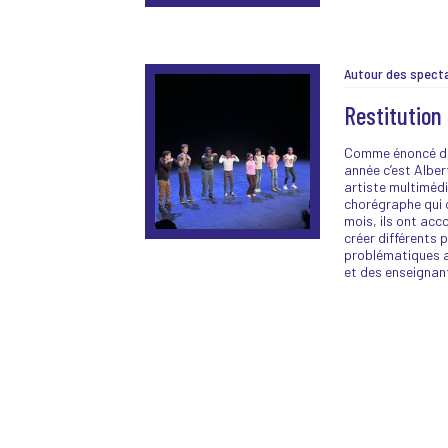
Restitution
Comme énoncé da
année c’est Alber
artiste multiméd
chorégraphe qui 
mois, ils ont acc
créer différents p
problématiques 
et des enseignant