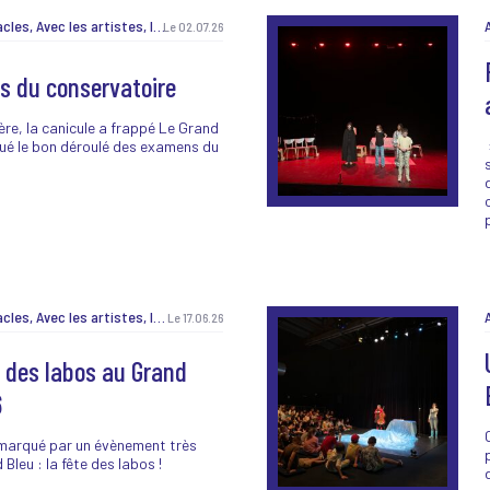
Autour des spectacles, Avec les artistes, Ici et là, J'peux pas, j'ai prog !, Jeunes et curieux, Lancement de saison, Les Belles Sorties, Les labos, Matinée créative, Non classé, Pendant les vacances, Pratique amateur, Projet EAC, Recrutement, Résidence MiAA, TeeNEXTers, TeeNEXTers, Vie de la maison, Vie de la maison
Le 02.07.26
s du conservatoire
re, la canicule a frappé Le Grand
qué le bon déroulé des examens du
Autour des spectacles, Avec les artistes, Ici et là, J'peux pas, j'ai prog !, Jeunes et curieux, Lancement de saison, Les Belles Sorties, Les labos, Matinée créative, Non classé, Pendant les vacances, Pratique amateur, Projet EAC, Recrutement, Résidence MiAA, TeeNEXTers, TeeNEXTers, Vie de la maison, Vie de la maison
Le 17.06.26
e des labos au Grand
6
marqué par un évènement très
Bleu : la fête des labos !