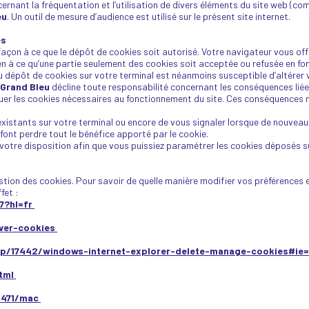
ernant la fréquentation et l’utilisation de divers éléments du site web (
eu
. Un outil de mesure d’audience est utilisé sur le présent site internet.
es
façon à ce que le dépôt de cookies soit autorisé. Votre navigateur vous o
n à ce qu’une partie seulement des cookies soit acceptée ou refusée en fon
u dépôt de cookies sur votre terminal est néanmoins susceptible d’altérer v
 Grand Bleu
décline toute responsabilité concernant les conséquences liée
oquer les cookies nécessaires au fonctionnement du site. Ces conséquences
istants sur votre terminal ou encore de vous signaler lorsque de nouveaux
ont perdre tout le bénéfice apporté par le cookie.
 votre disposition afin que vous puissiez paramétrer les cookies déposés su
on des cookies. Pour savoir de quelle manière modifier vos préférences en 
fet :
7?hl=fr
iver-cookies
lp/17442/windows-internet-explorer-delete-manage-cookies#ie=
html
11471/mac