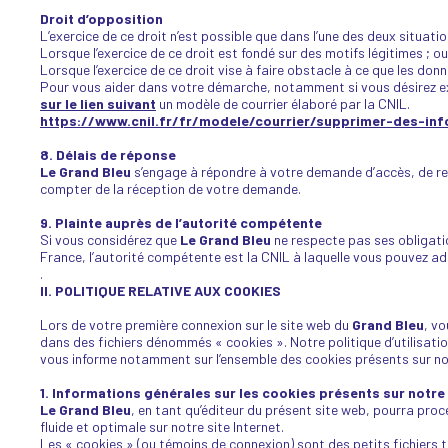
Droit d’opposition
L’exercice de ce droit n’est possible que dans l’une des deux situati
Lorsque l’exercice de ce droit est fondé sur des motifs légitimes ; ou
Lorsque l’exercice de ce droit vise à faire obstacle à ce que les don
Pour vous aider dans votre démarche, notamment si vous désirez exe
sur le lien suivant
un modèle de courrier élaboré par la CNIL.
https://www.cnil.fr/fr/modele/courrier/supprimer-des-in
8. Délais de réponse
Le Grand Bleu
s’engage à répondre à votre demande d’accès, de rec
compter de la réception de votre demande.
9. Plainte auprès de l’autorité compétente
Si vous considérez que
Le Grand Bleu
ne respecte pas ses obligati
France, l’autorité compétente est la CNIL à laquelle vous pouvez adr
.
II. POLITIQUE RELATIVE AUX COOKIES
Lors de votre première connexion sur le site web du
Grand Bleu
, v
dans des fichiers dénommés « cookies ». Notre politique d’utilisat
vous informe notamment sur l’ensemble des cookies présents sur notre 
1. Informations générales sur les cookies présents sur notre 
Le Grand Bleu
, en tant qu’éditeur du présent site web, pourra procé
fluide et optimale sur notre site Internet.
Les « cookies » (ou témoins de connexion) sont des petits fichiers t