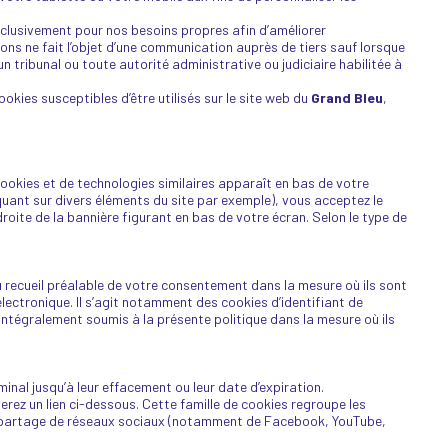
exclusivement pour nos besoins propres afin d’améliorer
ons ne fait l’objet d’une communication auprès de tiers sauf lorsque
n tribunal ou toute autorité administrative ou judiciaire habilitée à
ookies susceptibles d’être utilisés sur le site web du
Grand Bleu
,
ookies et de technologies similaires apparaît en bas de votre
quant sur divers éléments du site par exemple), vous acceptez le
oite de la bannière figurant en bas de votre écran. Selon le type de
recueil préalable de votre consentement dans la mesure où ils sont
lectronique. Il s’agit notamment des cookies d’identifiant de
intégralement soumis à la présente politique dans la mesure où ils
inal jusqu’à leur effacement ou leur date d’expiration.
verez un lien ci-dessous. Cette famille de cookies regroupe les
de partage de réseaux sociaux (notamment de Facebook, YouTube,