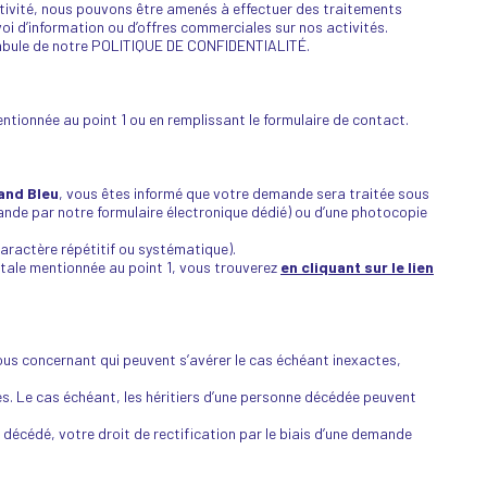
ctivité, nous pouvons être amenés à effectuer des traitements
oi d’information ou d’offres commerciales sur nos activités.
éambule de notre POLITIQUE DE CONFIDENTIALITÉ.
tionnée au point 1 ou en remplissant le formulaire de contact.
and Bleu
, vous êtes informé que votre demande sera traitée sous
mande par notre formulaire électronique dédié) ou d’une photocopie
aractère répétitif ou systématique).
stale mentionnée au point 1, vous trouverez
en cliquant sur le lien
 vous concernant qui peuvent s’avérer le cas échéant inexactes,
ès. Le cas échéant, les héritiers d’une personne décédée peuvent
écédé, votre droit de rectification par le biais d’une demande