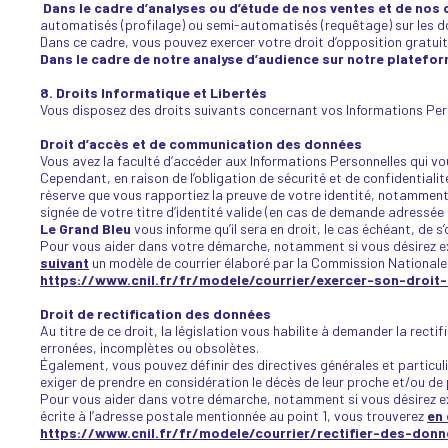
Dans le cadre d’analyses ou d’étude de nos ventes et de nos 
automatisés (profilage) ou semi-automatisés (requêtage) sur les don
Dans ce cadre, vous pouvez exercer votre droit d’opposition grat
Dans le cadre de notre analyse d’audience sur notre platefo
8. Droits Informatique et Libertés
Vous disposez des droits suivants concernant vos Informations Pers
Droit d’accès et de communication des données
Vous avez la faculté d’accéder aux Informations Personnelles qui v
Cependant, en raison de l’obligation de sécurité et de confidential
réserve que vous rapportiez la preuve de votre identité, notamment 
signée de votre titre d’identité valide (en cas de demande adressée p
Le Grand Bleu
vous informe qu’il sera en droit, le cas échéant, de
Pour vous aider dans votre démarche, notamment si vous désirez exe
suivant
un modèle de courrier élaboré par la Commission Nationale d
https://www.cnil.fr/fr/modele/courrier/exercer-son-droit
Droit de rectification des données
Au titre de ce droit, la législation vous habilite à demander la rect
erronées, incomplètes ou obsolètes.
Également, vous pouvez définir des directives générales et particul
exiger de prendre en considération le décès de leur proche et/ou de
Pour vous aider dans votre démarche, notamment si vous désirez exe
écrite à l’adresse postale mentionnée au point 1, vous trouverez
en 
https://www.cnil.fr/fr/modele/courrier/rectifier-des-don