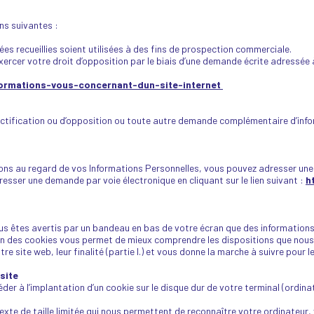
ons suivantes :
nées recueillies soient utilisées à des fins de prospection commerciale.
rcer votre droit d’opposition par le biais d’une demande écrite adressée à
formations-vous-concernant-dun-site-internet
tification ou d’opposition ou toute autre demande complémentaire d’infor
ons au regard de vos Informations Personnelles, vous pouvez adresser une
esser une demande par voie électronique en cliquant sur le lien suivant :
h
ous êtes avertis par un bandeau en bas de votre écran que des informations 
ion des cookies vous permet de mieux comprendre les dispositions que nous
site web, leur finalité (partie I.) et vous donne la marche à suivre pour le
site
der à l’implantation d’un cookie sur le disque dur de votre terminal (ordina
exte de taille limitée qui nous permettent de reconnaître votre ordinateur,