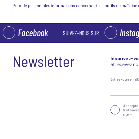
Pour de plus amples informations concernant les outils de maîtrise d
.
Facebook
Instagra
SUIVEZ-NOUS SUR
Newsletter
Inscrivez-vo
et recevez nos
Entrez votre email
Confidentialité
(Néc
J‘accepte 
traitement
site. -