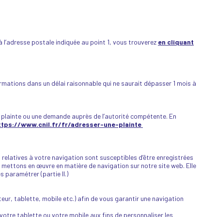
 l’adresse postale indiquée au point 1, vous trouverez
en cliquant
mations dans un délai raisonnable qui ne saurait dépasser 1 mois à
 plainte ou une demande auprès de l’autorité compétente. En
ttps://www.cnil.fr/fr/adresser-une-plainte
relatives à votre navigation sont susceptibles d’être enregistrées
 mettons en œuvre en matière de navigation sur notre site web. Elle
s paramétrer (partie II.)
teur, tablette, mobile etc.) afin de vous garantir une navigation
 votre tablette ou votre mobile aux fins de personnaliser les