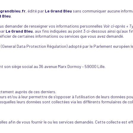
grandbleu.fr
, édité par
Le Grand Bleu
sans communiquer aucune informat
 Bleu
.
us demander de renseigner vos informations personnelles
Voir ci-après « T
 par
Le Grand Bleu
, aux fins indiquées au point 3 ci-dessous ainsi qu’aux fi
énéficier de certaines informations ou services que vous avez demandé.
eneral Data Protection Régulation) adopté par le Parlement européen le 14 
nt son siège social au 36 avenue Marx Dormoy – 59000 Lille.
ectement auprès de ces derniers.
urs et/ou à leur permettre de s’opposer à l’utilisation de leurs données pou
lesquelles leurs données sont collectées via les différents formulaires de co
les afin de vous fournir le ou les services demandés. Cette collecte est ef