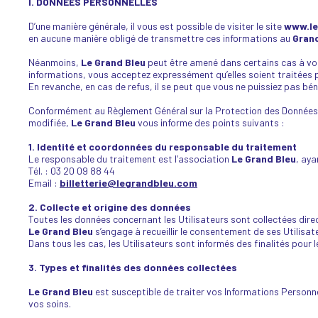
I. DONNÉES PERSONNELLES
Scène News – Le blog du labo médias
D’une manière générale, il vous est possible de visiter le site
www.le
en aucune manière obligé de transmettre ces informations au
Grand
Néanmoins,
Le Grand Bleu
peut être amené dans certains cas à vo
informations, vous acceptez expressément qu’elles soient traitées
En revanche, en cas de refus, il se peut que vous ne puissiez pas b
Conformément au Règlement Général sur la Protection des Données (G
modifiée,
Le Grand Bleu
vous informe des points suivants :
1. Identité et coordonnées du responsable du traitement
Le responsable du traitement est l’association
Le Grand Bleu
, aya
Tél. : 03 20 09 88 44
Email :
billetterie@legrandbleu.com
2. Collecte et origine des données
Toutes les données concernant les Utilisateurs sont collectées dir
Le Grand Bleu
s’engage à recueillir le consentement de ses Utilisate
Dans tous les cas, les Utilisateurs sont informés des finalités pour 
3. Types et finalités des données collectées
Le Grand Bleu
est susceptible de traiter vos Informations Personnel
vos soins.