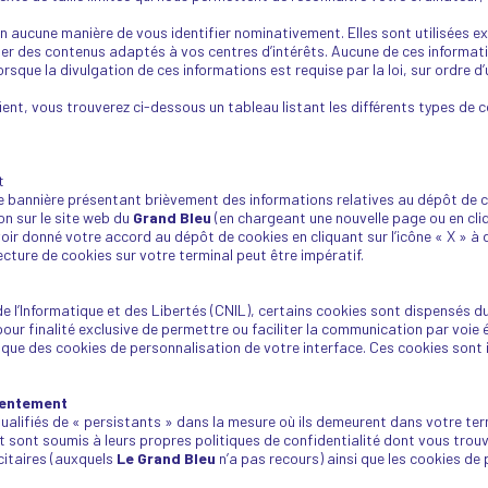
en aucune manière de vous identifier nominativement. Elles sont utilisées 
sser des contenus adaptés à vos centres d’intérêts. Aucune de ces informati
que la divulgation de ces informations est requise par la loi, sur ordre d’u
ient, vous trouverez ci-dessous un tableau listant les différents types de c
t
ne bannière présentant brièvement des informations relatives au dépôt de c
n sur le site web du
Grand Bleu
(en chargeant une nouvelle page ou en cli
r donné votre accord au dépôt de cookies en cliquant sur l’icône « X » à dr
ecture de cookies sur votre terminal peut être impératif.
Informatique et des Libertés (CNIL), certains cookies sont dispensés du 
ur finalité exclusive de permettre ou faciliter la communication par voie é
i que des cookies de personnalisation de votre interface. Ces cookies sont 
nsentement
ualifiés de « persistants » dans la mesure où ils demeurent dans votre term
pôt sont soumis à leurs propres politiques de confidentialité dont vous trou
citaires (auxquels
Le Grand Bleu
n’a pas recours) ainsi que les cookies 