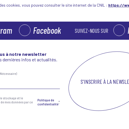
es cookies, vous pouvez consulter le site internet de la CNIL :
https://ww
m
Facebook
Ins
SUIVEZ-NOUS SUR
us à notre newsletter
 dernières infos et actualités.
(Nécessaire)
essaire)
le stockage et le
Politique de
 de mes données par ce
*
confidentialité