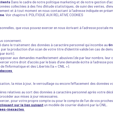
clients
Dans le cadre de notre politique marketing et de notre gestion d’a
nées collectées à des fins d’étude statistiques, de suivi des ventes, d’env
uitement et à tout moment en nous contactant à l’adresse indiquée en pr
rme
. Voir chapitre II. POLITIQUE AUX RELATIVE COOKIES
onnelles, que vous pouvez exercer en nous écrivant à l’adresse postale men
ous concernent.
ité dans le traitement des données à caractère personnel qui incombe au
Gr
par la production d’un scan de votre titre d’identité valide (en cas de de
ar écrit).
 s’opposer aux demandes manifestement abusives (de par leur nombre, leur c
rcer votre droit d’accès par le biais d’une demande écrite à l’adresse po
e l’Informatique et des Libertés (la « CNIL »).
-dacces
ification, la mise à jour, le verrouillage ou encore l’effacement des données
ières relatives au sort des données à caractère personnel après votre déc
 procéder aux mises à jour nécessaires.
rcer, pour votre propre compte ou pour le compte de l’un de vos proches d
cliquant sur le lien suivant
un modèle de courrier élaboré par la CNIL.
nees-inexactes