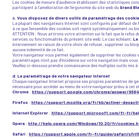
Les cookies de mesure d’audience établissent des statistiques conc
participent à l’amélioration de l’ergonomie du site web du
Grand Bl
c. Vous disposez de divers outils de paramétrage des cooki
La plupart des navigateurs Internet sont configurés par défaut de 
à ce que l’ensemble des cookies soit rejeté systématiquement ou bie
ATTENTION : Nous attirons votre attention sur le fait que le refus d
services ou fonctionnalités du présent site web. Le cas échéant,
Le
interviennent en raison de votre choix de refuser, supprimer ou bl
aucune indemnité de ce fait.
Votre navigateur vous permet également de supprimer les cookies ex
paramétrages n’ont pas d’incidence sur votre navigation mais vous f
Veuillez ci-dessous prendre connaissance des multiples outils mis à
d. Le paramétrage de votre navigateur Internet
Chaque navigateur Internet propose ses propres paramètres de gesti
nécessaire pour accéder au menu de votre navigateur prévu à cet ef
Chrome
:
https://support.google.com/chrome/answer/9564
Firefox
:
https://support.mozilla.org/fr/kb/activer-desact
Internet Explorer
:
https://support.microsoft.com/fr-fr/he
Opera
:
http://help.opera.com/Windows/10.20/fr/cookies.
Safari
:
https://support.apple.com/fr-fr/guide/safari/sfri