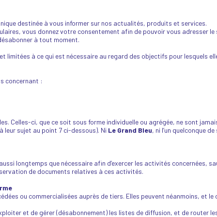
onique destinée à vous informer sur nos actualités, produits et services.
ulaires, vous donnez votre consentement afin de pouvoir vous adresser le
 désabonner à tout moment.
 limitées à ce qui est nécessaire au regard des objectifs pour lesquels ell
us concernant :
es. Celles-ci, que ce soit sous forme individuelle ou agrégée, ne sont jam
 leur sujet au point 7 ci-dessous). Ni
Le Grand Bleu
, ni l’un quelconque d
aussi longtemps que nécessaire afin d’exercer les activités concernées, s
onservation de documents relatives à ces activités.
orme
édées ou commercialisées auprès de tiers. Elles peuvent néanmoins, et le c
exploiter et de gérer (désabonnement) les listes de diffusion, et de router l