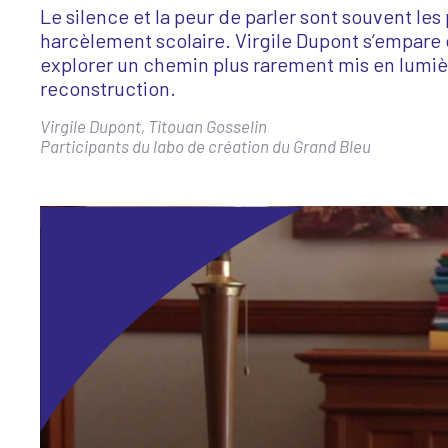
Le silence et la peur de parler sont souvent le
Scène News – Le blog du labo médias
harcèlement scolaire. Virgile Dupont s’empare 
explorer un chemin plus rarement mis en lumière
reconstruction.
Virgile Dupont, Titouan Gosselin
Participants du labo de création du Grand Bleu