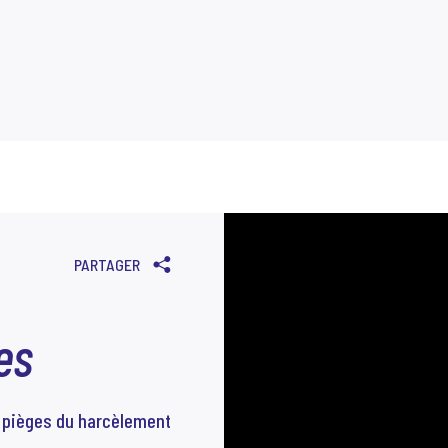
PRÉCÉDENT
SUIVANT
PARTAGER
es
rs pièges du harcèlement