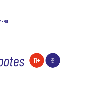
MENU
 potes
11+
30
Min