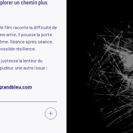
xplorer un chemin plus
e film raconte la difficulté de
ne amie, il pousse la porte
-même. Séance après séance,
ossible résilience.
justesse la lenteur du
pudeur, une autre issue :
egrandbleu.com
VOIR
PLUS