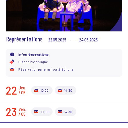
Scène News – Le blog du labo médias
Représentations
22.05.2025
24.05.2025
Infos réservations
Disponible en ligne
Réservation par email ou téléphone
22
Jeu.
10:00
14:30
/ 05
23
Ven.
10:00
14:30
/ 05