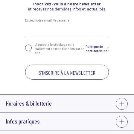
Inscrivez-vous à notre newsletter
et recevez nos dernières infos et actualités.
Entrez votre email
(Nécessaire)
Confidentialité
(Nécessaire)
J‘accepte le stockage et le
Politique de
traitement de mes données par ce
*
confidentialité
site. -
VOIR
Horaires & billetterie
PLUS
La billetterie du Grand Bleu est ouverte :
VOIR
Infos pratiques
• du mardi au jeudi de 14h à 18h
PLUS
• 1h avant les représentations