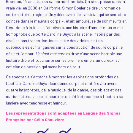
Brandon, 14 ans, tua sa camarade Laeticia. Ça s’est passé dans la
vraie vie, en 2008 en Californie. Simon Boulerice tire un roman de
cette histoire tragique. On y découvre que Laeticia, qui se sentait «
coincée dans le mauvais corps », était amoureuse de son meurtrier.
C’est donc à la fois un fait divers, une histoire d’amour et un crime
homophobe que porte Caroline Guyot à la scène. Inspiré par des
discussions transatlantiques entre des adolescent·e·s
québécois·es et français·es sur la construction de soi, le corps, le
désir et l’amour,
L’enfant mascara
extirpe d’une scène horrible une
histoire drôle et touchante sur les premiers émois amoureux, sur
cet élan de passion qui mène hors de tout.
Ce spectacle s’attache à montrer les aspirations profondes de
Laeticia. Caroline Guyot leur donne corps et matière à travers
quatre interprètes, de la musique, de la danse, des objets et des
marionnettes, laisse le meurtrier de côté et redonne à Laeticia sa
lumière avec tendresse et humour.
Les représentations sont adaptées en Langue des Signes
Française par Célia Chauvière.