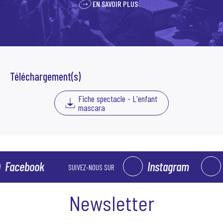
EN SAVOIR PLUS
Régie lumières
Fabrice David
Crédit photo
Kalimba
Téléchargement(s)
Fiche spectacle - L'enfant
mascara
cebook
Instagram
Fa
SUIVEZ-NOUS SUR
Newsletter