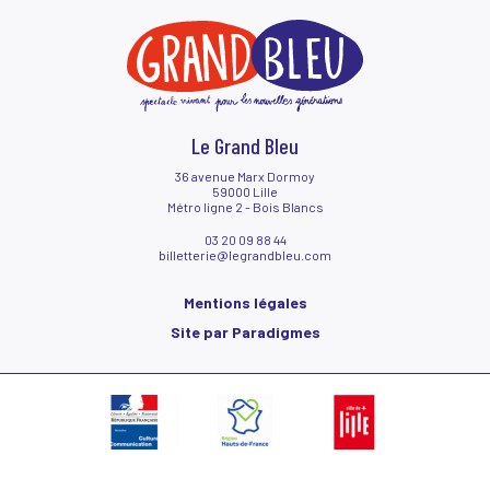
Sauf cas exceptionnels, les places devront obligatoirement être réglées
Acheter des places
pour être confirmées. Aucun remboursement ne pourra être effectué.
Tarifs
Bar et restauration
Venir au Grand Bleu
Le hall du Grand Bleu
Contactez-nous !
Accessibilité
Le Grand Bleu
36 avenue Marx Dormoy
59000 Lille
Métro ligne 2 - Bois Blancs
03 20 09 88 44
billetterie@legrandbleu.com
Mentions légales
Site par Paradigmes