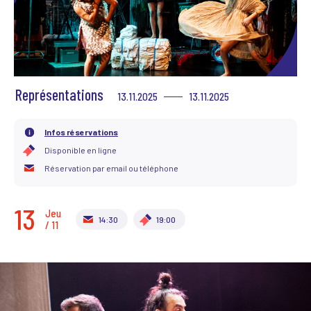
Scène News – Le blog du labo médias
Représentations
13.11.2025
13.11.2025
Infos réservations
Disponible en ligne
Réservation par email ou téléphone
13
Jeu.
14:30
19:00
/ 11
SUIVANT
PRÉCÉDENT