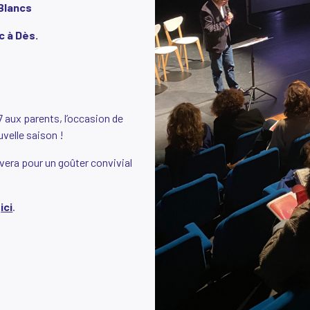
Blancs
c à Dès.
 aux parents, l’occasion de
uvelle saison !
uvera pour un goûter convivial
t
ici
.