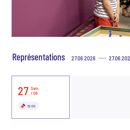
Représentations
27.06.2026
27.06.20
27
Sam.
/ 06
15:00