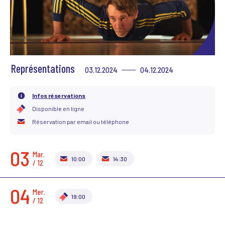
Scène News – Le blog du labo médias
Représentations
03.12.2024
04.12.2024
Infos réservations
Disponible en ligne
Réservation par email ou téléphone
03
Mar.
10:00
14:30
/ 12
04
Mer.
19:00
/ 12
SUIVANT
PRÉCÉDENT