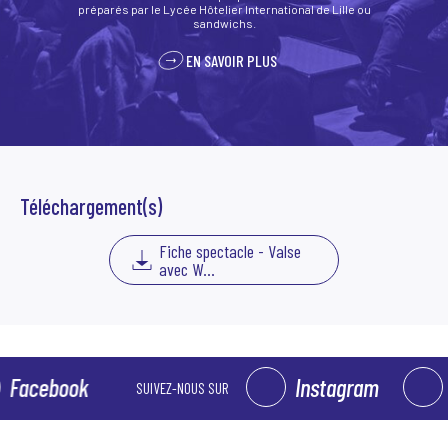
préparés par le Lycée Hôtelier International de Lille ou
sandwichs.
EN SAVOIR PLUS
Téléchargement(s)
Fiche spectacle - Valse
avec W...
cebook
Instagram
Fa
SUIVEZ-NOUS SUR