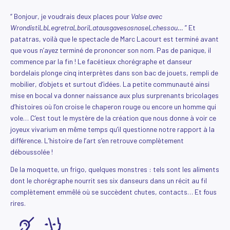
“ Bonjour, je voudrais deux places pour
Valse avec
WrondistiLbLegretraLboriLatausgavesosnoseLchessou…
” Et
patatras, voilà que le spectacle de Marc Lacourt est terminé avant
que vous n’ayez terminé de prononcer son nom. Pas de panique, il
commence par la fin ! Le facétieux chorégraphe et danseur
bordelais plonge cinq interprètes dans son bac de jouets, rempli de
mobilier, d’objets et surtout d’idées. La petite communauté ainsi
mise en bocal va donner naissance aux plus surprenants bricolages
d’histoires où l’on croise le chaperon rouge ou encore un homme qui
vole… C’est tout le mystère de la création que nous donne à voir ce
joyeux vivarium en même temps qu’il questionne notre rapport à la
différence. L’histoire de l’art s’en retrouve complètement
déboussolée !
De la moquette, un frigo, quelques monstres : tels sont les aliments
dont le chorégraphe nourrit ses six danseurs dans un récit au fil
complètement emmêlé où se succèdent chutes, contacts… Et fous
rires.