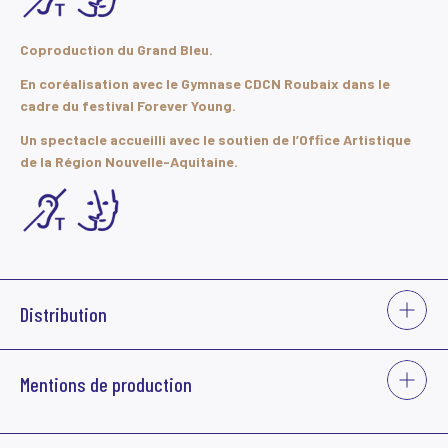
Coproduction du Grand Bleu.
En coréalisation avec le Gymnase CDCN Roubaix dans le
cadre du festival Forever Young.
Un spectacle accueilli avec le soutien de l’Ofﬁce Artistique
de la Région Nouvelle-Aquitaine.
VOIR
Distribution
PLUS
Chorégraphe
Marc Lacourt
VOIR
Mentions de production
PLUS
Interprètes
Lauriane Douchin, Laurent Falguieras,
Marc Lacourt, Pauline Valentin,
Samuel Dutertre
Production MA Compagnie. Coproduction L’Échangeur CDCN