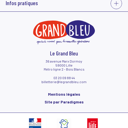
Infos pratiques
• du mardi au jeudi de 14h à 18h
PLUS
• 1h avant les représentations
Sauf cas exceptionnels, les places devront obligatoirement être réglées
Acheter des places
pour être confirmées. Aucun remboursement ne pourra être effectué.
Tarifs
Bar et restauration
Venir au Grand Bleu
Le hall du Grand Bleu
Contactez-nous !
Accessibilité
Le Grand Bleu
36 avenue Marx Dormoy
59000 Lille
Métro ligne 2 - Bois Blancs
03 20 09 88 44
billetterie@legrandbleu.com
Mentions légales
Site par Paradigmes