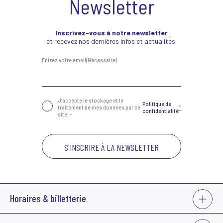
Newsletter
Inscrivez-vous à notre newsletter
et recevez nos dernières infos et actualités.
Entrez votre email
(Nécessaire)
Confidentialité
(Nécessaire)
J‘accepte le stockage et le
Politique de
traitement de mes données par ce
*
confidentialité
site. -
VOIR
Horaires & billetterie
PLUS
La billetterie du Grand Bleu est ouverte :
VOIR