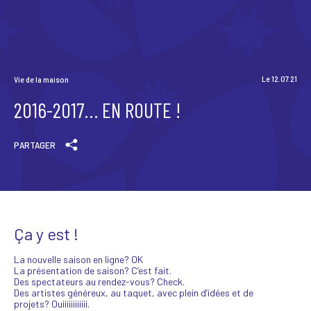
Scène News – Le blog du labo médias
Le 12.07.21
Vie de la maison
2016-2017… EN ROUTE !
PARTAGER
Ça y est !
La nouvelle saison en ligne? OK
La présentation de saison? C’est fait.
Des spectateurs au rendez-vous? Check.
Des artistes généreux, au taquet, avec plein d’idées et de
projets? Ouiiiiiiiiiiii.