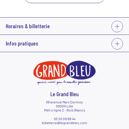
VOIR
Horaires & billetterie
PLUS
La billetterie du Grand Bleu est ouverte :
VOIR
Infos pratiques
• du mardi au jeudi de 14h à 18h
PLUS
• 1h avant les représentations
Sauf cas exceptionnels, les places devront obligatoirement être réglées
Acheter des places
pour être confirmées. Aucun remboursement ne pourra être effectué.
Tarifs
Bar et restauration
Venir au Grand Bleu
Le hall du Grand Bleu
Contactez-nous !
Accessibilité
Le Grand Bleu
36 avenue Marx Dormoy
59000 Lille
Métro ligne 2 - Bois Blancs
03 20 09 88 44
billetterie@legrandbleu.com