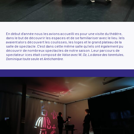
En début d’année nous les avions accueilli·es pour une visite du théâtre,
dans le but de découvrir les espaces et de se familiariser avec le lieu. Iels
avaient alors découvert les coulisses, les loges et le grand plateau de la
salle de spectacle. C’est dans cette même salle qu’iels ont également pu
découvrir de nombreux spectacles de notre saison. Leur parcours de
spectateur·ices était composé de
Valse avec W
,
Oz
,
La danse des tarentules
,
Dominique toute seul
e et
Antichambre
.