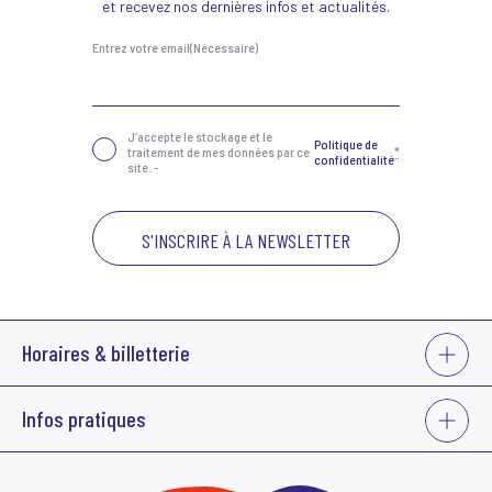
et recevez nos dernières infos et actualités.
Entrez votre email
(Nécessaire)
Confidentialité
(Nécessaire)
J‘accepte le stockage et le
Politique de
traitement de mes données par ce
*
confidentialité
site. -
VOIR
Horaires & billetterie
PLUS
La billetterie du Grand Bleu est ouverte :
VOIR
Infos pratiques
• du mardi au jeudi de 14h à 18h
PLUS
• 1h avant les représentations
Sauf cas exceptionnels, les places devront obligatoirement être réglées
Acheter des places
pour être confirmées. Aucun remboursement ne pourra être effectué.