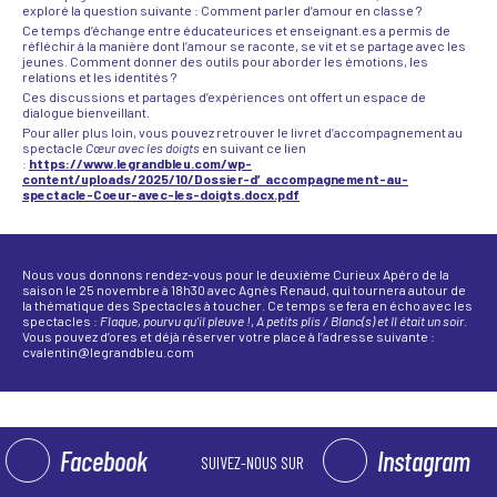
exploré la question suivante : Comment parler d’amour en classe ?
Ce temps d’échange entre éducateurices et enseignant.es a permis de
réfléchir à la manière dont l’amour se raconte, se vit et se partage avec les
jeunes. Comment donner des outils pour aborder les émotions, les
relations et les identités ?
Ces discussions et partages d’expériences ont offert un espace de
dialogue bienveillant.
Pour aller plus loin, vous pouvez retrouver le livret d’accompagnement au
spectacle
Cœur avec les doigts
en suivant ce lien
:
https://www.legrandbleu.com/wp-
content/uploads/2025/10/Dossier-d′accompagnement-au-
spectacle-Coeur-avec-les-doigts.docx.pdf
Nous vous donnons rendez-vous pour le deuxième Curieux Apéro de la
saison le 25 novembre à 18h30 avec Agnès Renaud, qui tournera autour de
la thématique des Spectacles à toucher. Ce temps se fera en écho avec les
spectacles :
Flaque, pourvu qu’il pleuve !
,
A petits plis / Blanc(s) et Il était un soir
.
Vous pouvez d’ores et déjà réserver votre place à l’adresse suivante :
cvalentin@legrandbleu.com
Facebook
Instagram
SUIVEZ-NOUS SUR