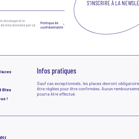
essaire)
le stockage et le
Politique de
 de mes données par ce
*
confidentialité
Infos pratiques
places
Sauf cas exceptionnels, les places devront obligatoir
être réglées pour être confirmées. Aucun rembourseme
d Bleu
pourra être effectué.
us !
leu