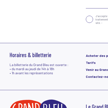
Confidentialité
(Néc
J‘accepte 
traitement
site. -
Horaires & billetterie
Acheter des 
Tarifs
La billetterie du Grand Bleu est ouverte :
• du mardi au jeudi de 14h à 18h
Venir au Gran
• 1h avant les représentations
Contactez-no
Le Grand B