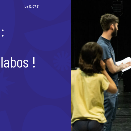
Le 12.07.21
:
labos !