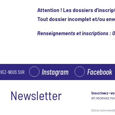
Attention ! Les dossiers d’inscri
Tout dossier incomplet et/ou env
Renseignements et inscriptions : 0
Instagram
Facebook
OUS SUR
Newsletter
Inscrivez-vo
et recevez nos
Entrez votre email