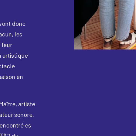
 vont donc
acun, les
 leur
 artistique
ctacle
saison en
aître, artiste
ateur sonore,
 rencontré·es
ème
2 du