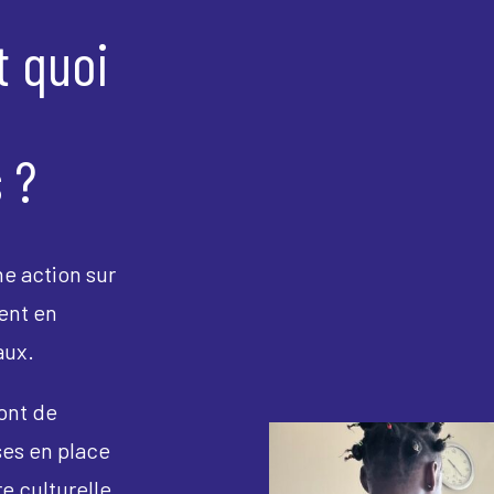
t quoi
 ?
e action sur
ent en
aux.
ont de
ses en place
re culturelle