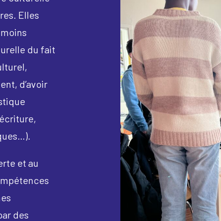
res. Elles
t moins
urelle du fait
lturel,
ent, d’avoir
stique
écriture,
iques…).
erte et au
compétences
mes
par des