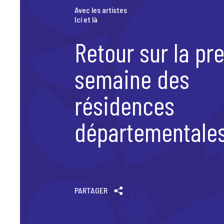
Scène News – Le blog du labo médias
Avec les artistes
Ici et là
Retour sur la pr
semaine des
résidences
départementales
PARTAGER