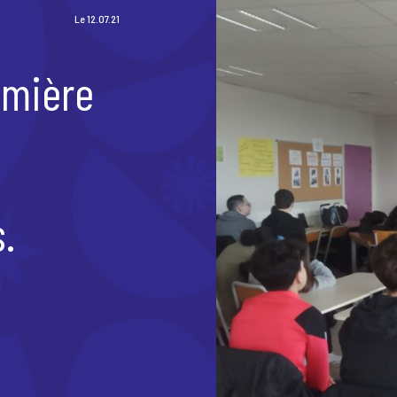
Le 12.07.21
emière
.