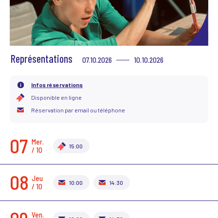
Scène News – Le blog du labo médias
Représentations
07.10.2026
10.10.2026
Infos réservations
Disponible en ligne
Réservation par email ou téléphone
07
Mer.
15:00
/ 10
08
Jeu.
10:00
14:30
/ 10
Ven.