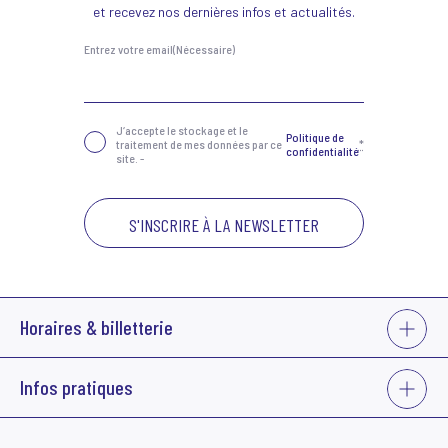
et recevez nos dernières infos et actualités.
Entrez votre email
(Nécessaire)
Confidentialité
(Nécessaire)
J‘accepte le stockage et le
Politique de
traitement de mes données par ce
*
confidentialité
site. -
VOIR
Horaires & billetterie
PLUS
La billetterie du Grand Bleu est ouverte :
VOIR
Infos pratiques
• du mardi au jeudi de 14h à 18h
PLUS
• 1h avant les représentations
Sauf cas exceptionnels, les places devront obligatoirement être réglées
Acheter des places
pour être confirmées. Aucun remboursement ne pourra être effectué.