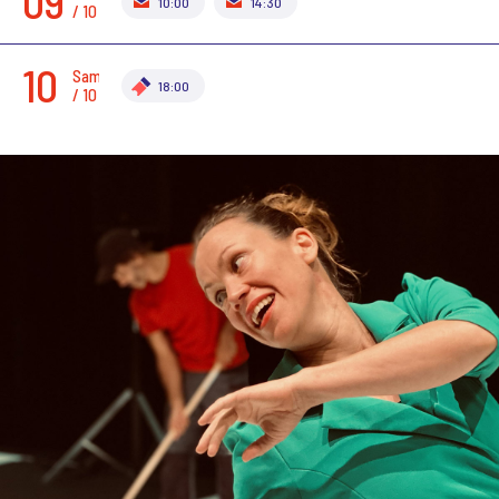
09
10:00
14:30
/ 10
10
Sam.
18:00
/ 10
SUIVANT
PRÉCÉDENT