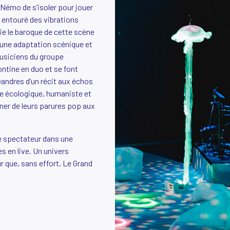
 Némo de s’isoler pour jouer
, entouré des vibrations
rie le baroque de cette scène
 une adaptation scénique et
musiciens du groupe
tine en duo et se font
andres d’un récit aux échos
le écologique, humaniste et
gner de leurs parures pop aux
e spectateur dans une
 en live. Un univers
ur que, sans effort, Le Grand