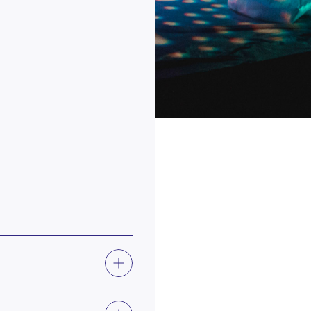
VOIR
PLUS
VOIR
lain Fracapane