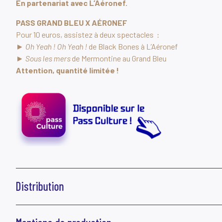
En partenariat avec L’Aéronef.
PASS GRAND BLEU X AÉRONEF
Pour 10 euros, assistez à deux spectacles :
► Oh Yeah ! Oh Yeah !
de Black Bones à L’Aéronef
►
Sous les mers
de Mermontine au Grand Bleu
Attention, quantité limitée !
Distribution
Compositeurs et interprètes
Julien Lemonnier, Ghis