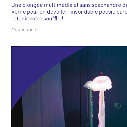
Une plongée multimédia et sans scaphandre da
Scène News – Le blog du labo médias
Verne pour en dévoiler l’insondable poésie baro
retenir votre soufﬂe !
Mermontine