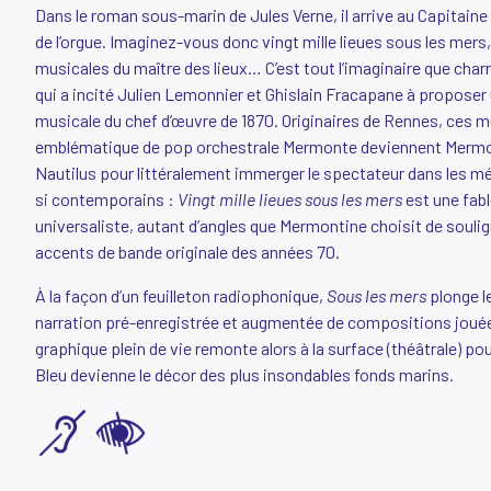
Dans le roman sous-marin de Jules Verne, il arrive au Capitaine
de l’orgue. Imaginez-vous donc vingt mille lieues sous les mers
musicales du maître des lieux… C’est tout l’imaginaire que char
qui a incité Julien Lemonnier et Ghislain Fracapane à proposer
musicale du chef d’œuvre de 1870. Originaires de Rennes, ces 
emblématique de pop orchestrale Mermonte deviennent Mermon
Nautilus pour littéralement immerger le spectateur dans les mé
si contemporains :
Vingt mille lieues sous les mers
est une fab
universaliste, autant d’angles que Mermontine choisit de souli
accents de bande originale des années 70.
À la façon d’un feuilleton radiophonique,
Sous les mers
plonge l
narration pré-enregistrée et augmentée de compositions jouées
graphique plein de vie remonte alors à la surface (théâtrale) po
Bleu devienne le décor des plus insondables fonds marins.