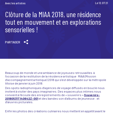
Le 12.07.21
Avec les artistes
Scène News – Le blog du labo médias
Clôture de la MIAA 2018, une résidence
tout en mouvement et en explorations
sensorielles !
PARTAGER
Beaucoup de monde et une ambiance de joyeuses retrouvailles à
l‘occasion de la restitution de la résidence artistique MIAA (Mission
d’accompagnement artistique) 2018 qui s’est développée sur la métropole
lilloise de janvier à juin 2018.
Des spots radiophoniques d’agences de voyage diffusés en boucle nous
invitent à visiter des pays imaginaires. Des espaces plus intimes nous
convient à l’écoute des enregistrements de « souvenirs »
Souvenirs-
20180531T140642Z-001
et des bandes son d’albums de jeunesse : et
d’œuvres picturales.
Enfin les photos des créations culinaires nous mettent en appétit avant le