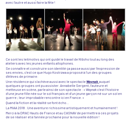
avec l’autre et aussi faire la fête !
Ce sont les leitmotivs qui ont guidé le travail de N’doho tout au long des
ateliers avec les jeunes enfants allophones.
Se connaître et construire son identité ça passe aussi par l’expression de
ses envies, c’est ce que Hugo Kostrzwa a proposé à l’un des groupes
d’élèves de primaire:
Une résidence qui s’achève aussi avec le spectacle
Waynak
auquel
quelques groupes ont pu assister. Annabelle Sergent, l’auteure et
metteuse en scène, parle ainsi de son spectacle : «
Waynak
c’est l’histoire
d’une jeune fille née sur le sol français et d’un jeune garçon né sur un sol en
guerre ; leur improbable rencontre ici en France. »
Quand la fiction et la réalité se font écho…
La MIAA 2018 : Une aventure richissime artistiquement et humainement !
Merci à la DRAC Hauts de France et au CASNAV de permettre à ces projets
de se réaliser et à l’année prochaine pour la nouvelle édition !